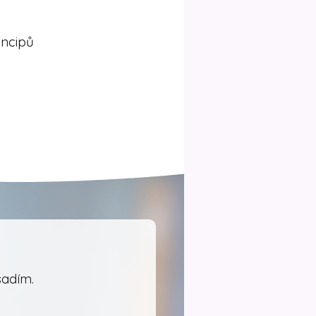
incipů
sadím.