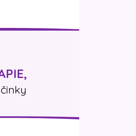
PIE,
účinky