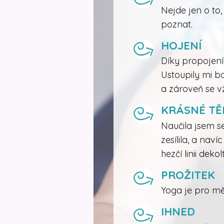
Nejde jen o to,
poznat.
HOJENÍ
Díky propojení 
Ustoupily mi bo
a zároveň se v
KRÁSNÉ TĚ
Naučila jsem s
zesílila, a na
hezčí linii deko
PROŽITEK
Yoga je pro mě
IHNED