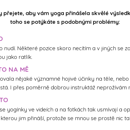
vy přejete, aby vám yoga přinášela skvělé výsledk
toho se potýkáte s podobnými problémy:
O
nudí. Některé pozice skoro necítím a v jiných se zas
u jako ratlík.
TO NA MĚ
ovala nějaké významné hojivé účinky na těle, nebo
jistá. I přes poměrně dobrou instruktáž neprožívám
 TO
se yogínky ve videích a na fotkách tak usmívají a o
 kterou jim přináší, protože se mnou se prostě nic t