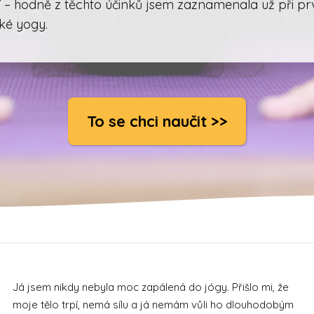
ší – hodně z těchto účinků jsem zaznamenala už při pr
cké yogy.
To se chci naučit >>
Já jsem nikdy nebyla moc zapálená do jógy. Přišlo mi, že
moje tělo trpí, nemá sílu a já nemám vůli ho dlouhodobým