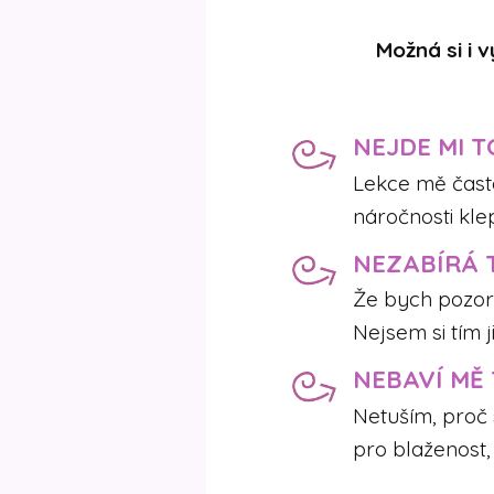
Možná si i 
NEJDE MI T
Lekce mě často 
náročnosti klep
NEZABÍRÁ 
Že bych pozor
Nejsem si tím 
NEBAVÍ MĚ
Netuším, proč 
pro blaženost,