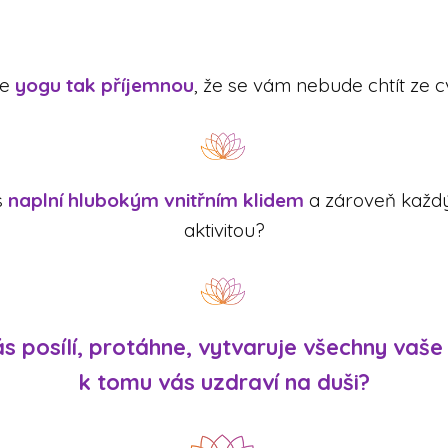
se
yogu tak příjemnou
, že se vám nebude chtít ze 
s
naplní hlubokým vnitřním klidem
a zároveň každý
aktivitou?
s posílí, protáhne, vytvaruje všechny vaše 
k tomu vás uzdraví na duši?