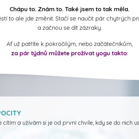
Chápu to. Znám to. Také jsem to tak měla.
stí to ale jde změnit. Stačí se naučit pár chytrých pr
a začnou se dít zázraky.
Ať už patříte k pokročilým, nebo začátečníkům,
za pár týdnů můžete prožívat yogu takto
:
POCITY
cítím a užívám si je od první chvíle, kdy se do nich u