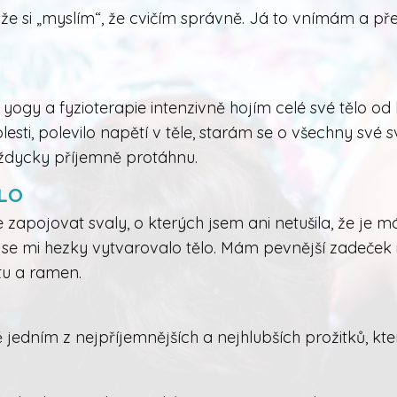
 že si „myslím“, že cvičím správně. Já to vnímám a pře
yogy a fyzioterapie intenzivně hojím celé své tělo od 
lesti, polevilo napětí v těle, starám se o všechny své sv
ždycky příjemně protáhnu.
LO
e zapojovat svaly, o kterých jsem ani netušila, že je
víc se mi hezky vytvarovalo tělo. Mám pevnější zadeče
ltu a ramen.
 jedním z nejpříjemnějších a nejhlubších prožitků, kt