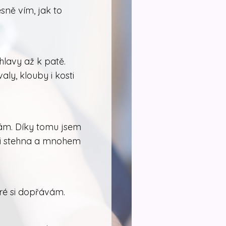
sně vím, jak to
hlavy až k patě.
aly, klouby i kosti
 mám. Díky tomu jsem
k i stehna a mnohem
eré si dopřávám.