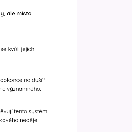
y, ale místo
e kvůli jejich
 dokonce na duši?
 nic významného.
pěvují tento systém
akového neděje.